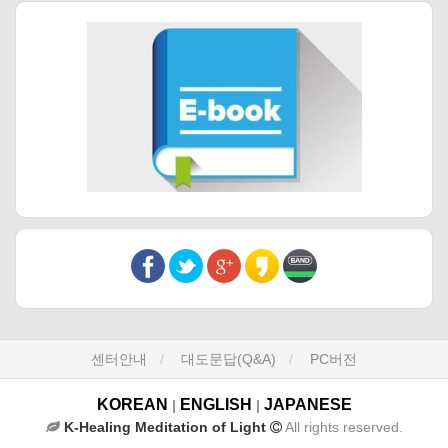
센터안내
대도문답(Q&A)
PC버전
KOREAN
ENGLISH
JAPANESE
|
|
K-Healing Meditation of Light
All rights reserved.