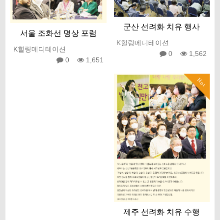
군산 선려화 치유 행사
서울 조화선 명상 포럼
K힐링메디테이션
K힐링메디테이션
0
1,562
0
1,651
Hot
제주 선려화 치유 수행