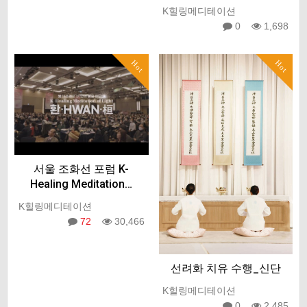
K힐링메디테이션
0
1,698
Hot
Hot
서울 조화선 포럼 K-
Healing Meditation…
K힐링메디테이션
72
30,466
선려화 치유 수행_신단
K힐링메디테이션
0
2,485