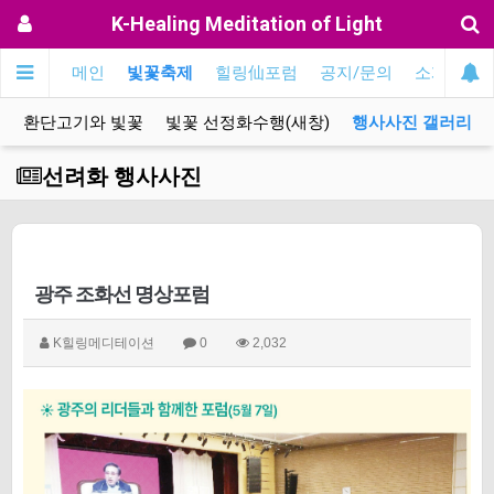
K-Healing Meditation of Light
메인
빛꽃축제
힐링仙포럼
공지/문의
소개
EN
화
환단고기와 빛꽃
빛꽃 선정화수행(새창)
행사사진 갤러리
선려화 행사사진
광주 조화선 명상포럼
K힐링메디테이션
0
2,032