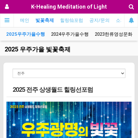
K-Healing Meditation of Light
메인
빛꽃축제
힐링仙포럼
공지/문의
소개
EN
2025우주가을수행
2024우주가을수행
2023한류영성문화
2025 우주가을 빛꽃축제
2025 전주 상생월드 힐링선포럼