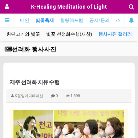
K-Healing Meditation of Light
메인
빛꽃축제
힐링仙포럼
공지/문의
소개
EN
화
환단고기와 빛꽃
빛꽃 선정화수행(새창)
행사사진 갤러리
선려화 행사사진
제주 선려화 치유 수행
K힐링메디테이션
0
1,699