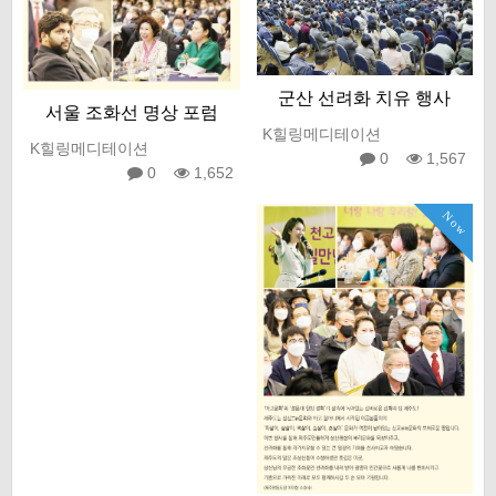
군산 선려화 치유 행사
서울 조화선 명상 포럼
K힐링메디테이션
K힐링메디테이션
0
1,567
0
1,652
Now