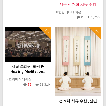
제주 선려화 치유 수행
K힐링메디테이션
0
1,700
Hot
Hot
서울 조화선 포럼 K-
Healing Meditation…
K힐링메디테이션
72
31,319
선려화 치유 수행_신단