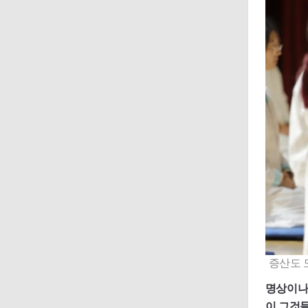
증산도 
명상이나
이 그것들