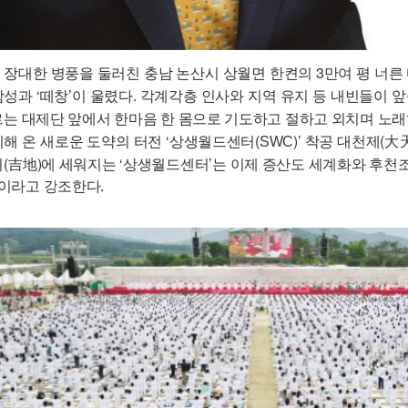
장대한 병풍을 둘러친 충남 논산시 상월면 한켠의 3만여 평 너른 
성과 ‘떼창’이 울렸다. 각계각층 인사와 지역 유지 등 내빈들이 
르는 대제단 앞에서 한마음 한 몸으로 기도하고 절하고 외치며 노
해 온 새로운 도약의 터전 ‘상생월드센터(
)’ 착공 대천제(
SWC
지(吉地)에 세워지는 ‘상생월드센터’는 이제 증산도 세계화와 후
”이라고 강조한다.