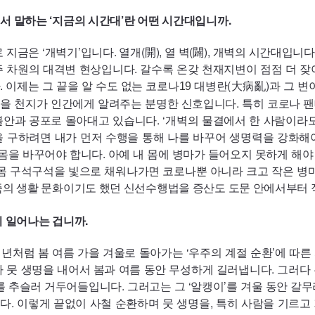
서 말하는 ‘지금의 시간대’란 어떤 시간대입니까.
 지금은 ‘개벽기’입니다. 열개(開), 열 벽(闢), 개벽의 시간대입니
주 차원의 대격변 현상입니다. 갈수록 온갖 천재지변이 점점 더 잦
 이제는 그 끝을 알 수도 없는 코로나
대병란(大病亂)과 그 변이
19
을 천지가 인간에게 알려주는 분명한 신호입니다. 특히 코로나 팬
불안과 공포로 몰아대고 있습니다. ‘개벽의 물결에서 한 사람이라도
을 구하려면 내가 먼저 수행을 통해 나를 바꾸어 생명력을 강화해
 몸을 바꾸어야 합니다. 아예 내 몸에 병마가 들어오지 못하게 해
온몸 구석구석을 빛으로 채워나가면 코로나뿐 아니라 크고 작은 병마
족의 생활 문화이기도 했던 신선수행법을 증산도 도문 안에서부터 
 일어나는 겁니까.
1년처럼 봄 여름 가을 겨울로 돌아가는 ‘우주의 계절 순환’에 따
가 뭇 생명을 내어서 봄과 여름 동안 무성하게 길러냅니다. 그러다
를 추슬러 거두어들입니다. 그러고는 그 ‘알캥이’를 겨울 동안 갈
다. 이렇게 끝없이 사철 순환하며 뭇 생명을, 특히 사람을 기르고