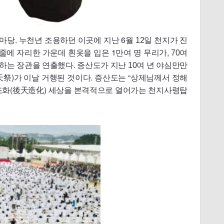
마당. 누천년 조용하던 이곳에 지난 6월
일 천지가 진
12
앞줄에 자리한 가운데 흰옷을 입은 1만여 명 무리가,
여
70
래하는 장관을 연출했다. 증산도가 지난
여 년 야심만만
10
大天祭)가 이날 거행된 것이다. 증산도는 “상제님께서 정해
천조화(後天造化) 세상을 본격적으로 열어가는 천지사령탑