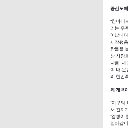
증산도에
“한마디로
리는 우
어납니다.
시작됐음
람들을 
상 사람
나를, 내
여 내 
리 한민
왜 개벽이
“지구의 
서 천지
‘알캥이’
열어갑니