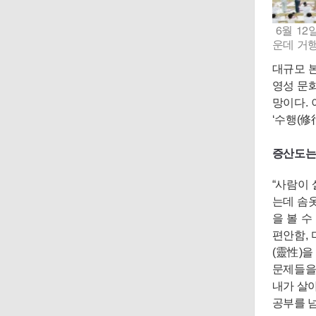
6월
12
운데 거행
대규모 본
영성 문화
망이다.
‘수행(修
증산도는 
“사람이
는데 솜
을 볼 
편안함,
(靈性)
문제들을 
내가 살아
공부를 