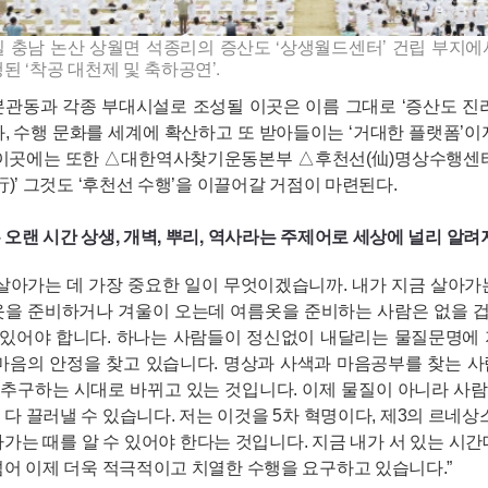
일 충남 논산 상월면 석종리의 증산도 ‘상생월드센터’ 건립 부지에
된 ‘착공 대천제 및 축하공연’.
관동과 각종 부대시설로 조성될 이곳은 이름 그대로 ‘증산도 진리의
, 수행 문화를 세계에 확산하고 또 받아들이는 ‘거대한 플랫폼’이자
 이곳에는 또한 △대한역사찾기운동본부 △후천선(仙)명상수행센
行)’ 그것도 ‘후천선 수행’을 이끌어갈 거점이 마련된다.
오랜 시간 상생, 개벽, 뿌리, 역사라는 주제어로 세상에 널리 알려
 살아가는 데 가장 중요한 일이 무엇이겠습니까. 내가 지금 살아가
옷을 준비하거나 겨울이 오는데 여름옷을 준비하는 사람은 없을 겁니
수 있어야 합니다. 하나는 사람들이 정신없이 내달리는 물질문명에
 마음의 안정을 찾고 있습니다. 명상과 사색과 마음공부를 찾는 
을 추구하는 시대로 바뀌고 있는 것입니다. 이제 물질이 아니라 사
다 끌러낼 수 있습니다. 저는 이것을 5차 혁명이다, 제3의 르네상
가는 때를 알 수 있어야 한다는 것입니다. 지금 내가 서 있는 시간
넘어 이제 더욱 적극적이고 치열한 수행을 요구하고 있습니다.”