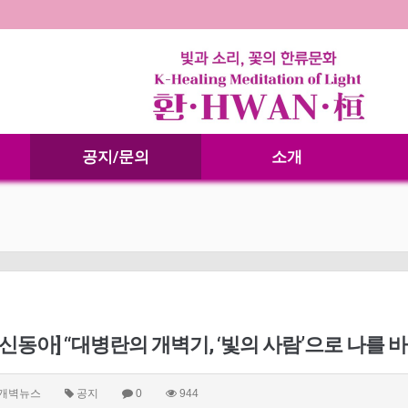
공지/문의
소개
[신동아] “대병란의 개벽기, ‘빛의 사람’으로 나를 
생개벽뉴스
공지
0
944