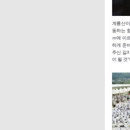
계룡산이 
동하는 함
ｍ에 이
하게 준비
주신 길
이 될 것