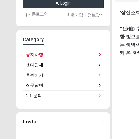
Login
‘삼신조화
자동로그인
회원가입
|
정보찾기
“선(仙)
한 빛으로
Category
는 생명
돼 온 ‘
공지사항
센터안내
후원하기
질문답변
1:1 문의
Posts
+