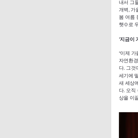
내서 그들
개벽, 
봄 여름
햇수로 우
‘지금이
“이제 
자연환경
다. 그것
세기에 
새 세상
다. 오직
상을 이끌